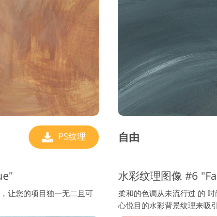
自由
PS纹理
ue"
水彩纹理图像 #6 "Fad
，让您的项目独一无二且可
柔和的色调从未流行过 的 时
心悦目的水彩背景纹理来吸