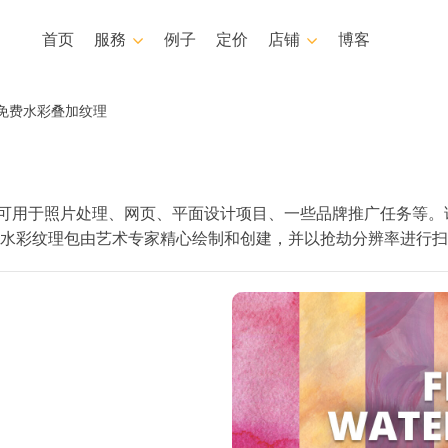
首页
服務
例子
定价
店铺
博客
Photoshop
Templates
免费水彩叠加纹理
Photoshop 动作
模板
专
Photoshop筆刷
营销模板
身体状态服务
婴儿照片修饰服务
水彩纹理可用于照片处理、网页、平面设计项目、一些品牌推广任务
Photoshop 疊加
情人节贺卡
水彩纹理包由艺术专家精心绘制和创建，并以抢劫分辨率进行扫
Photoshop 紋理
婚礼请柬
Ps 动作 整个合集
儿童生日请柬
Ps覆盖整个收藏
人工智能生成的服装模型
图像处理服务