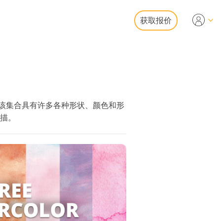
获取报价
Video
业 LUT
视频叠加
房地产照片编辑服务
等。该集合具有许多各种形状、颜色和形
描。
照片修复服务