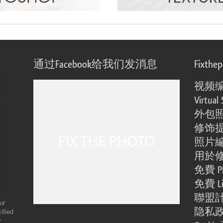
通过Facebook给我们发消息
Fixthe
视频
Virtual 
外包
修饰
照片
用於
免費 Ph
免費 Li
聯盟
ur
隐私
ified
r