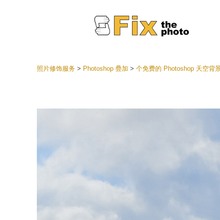
照片修饰服务
>
Photoshop 疊加
>
个免费的 Photoshop 天空背
Lightr
整个 L
头
最佳优
手机收
婚礼