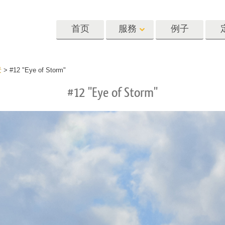
首页
服務
例子
Lightroom
Photoshop
Templat
景
>
#12 "Eye of Storm"
#12 "Eye of Storm"
oom 预设
Photoshop 动作
模板
R 预设集合
Photoshop筆刷
营销模板
像修饰服务
身体状态服务
婴儿照片修饰
惠预设
Photoshop 疊加
情人节贺卡
藏
Photoshop 紋理
婚礼请柬
Ps 动作 整个合集
儿童生日请柬
Ps覆盖整个收藏
照片编辑服务
人工智能生成的服装模型
图像处理服