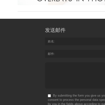
发送邮件
姓名
邮件
By submitting the form you give us yo
consent to process the personal data spec
by you in the fields above according to ou