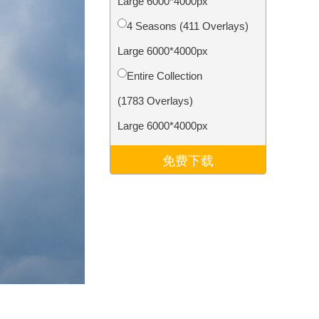
Large 6000*4000px
Video Editing Services
4 Seasons (411 Overlays)
Large 6000*4000px
Entire Collection
(1783 Overlays)
Large 6000*4000px
免费下载