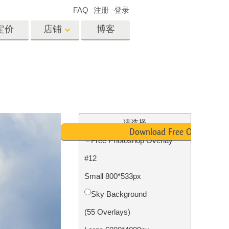
FAQ
注册
登录
定价
店铺
博客
es
Video
专业 LUT
视频叠加
服务
房地产照片编辑服务
请选择
Download Free Overlay
Free Photoshop Overlay
#12
务
照片修复服务
Small 800*533px
Sky Background
(55 Overlays)