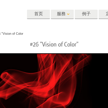
首页
服務
例子
Lightroom
Photoshop
Templat
 "Vision of Color
#26 "Vision of Color"
oom 预设
Photoshop 动作
模板
R 预设集合
Photoshop筆刷
营销模板
像修饰服务
身体状态服务
婴儿照片修饰
惠预设
Photoshop 疊加
情人节贺卡
藏
Photoshop 紋理
婚礼请柬
Ps 动作 整个合集
儿童生日请柬
Ps覆盖整个收藏
照片编辑服务
人工智能生成的服装模型
图像处理服