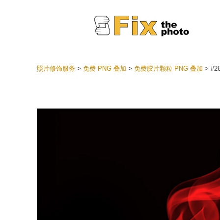
照片修饰服务
>
免费 PNG 叠加
>
免费胶片颗粒 PNG 叠加
>
#26
Lightr
整个 L
头
最佳优
手机收
婚礼