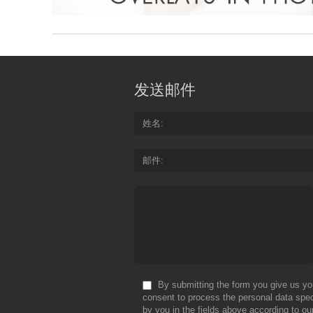
发送邮件
姓名
邮件
By submitting the form you give us yo
consent to process the personal data spec
by you in the fields above according to ou