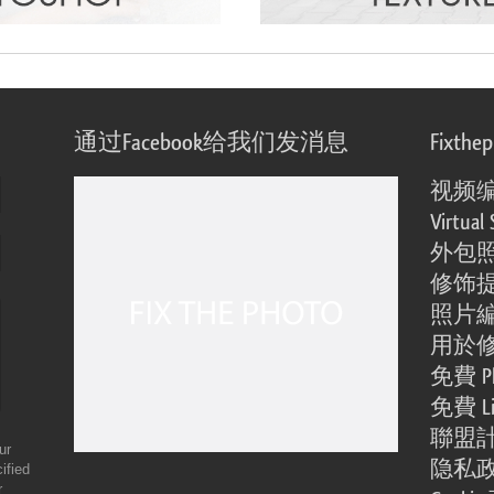
通过Facebook给我们发消息
Fixthe
视频
Virtual 
外包
修饰
照片
用於
免費 Ph
免費 Li
聯盟
ur
隐私
ified
r