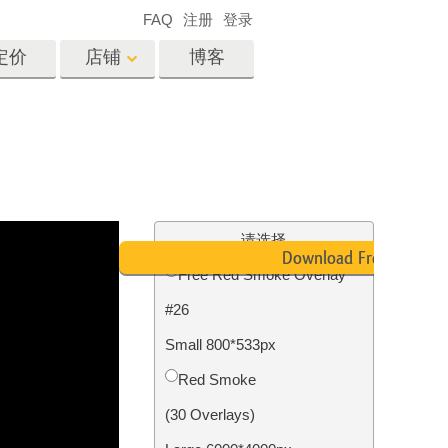
FAQ
注册
登录
定价
店铺
博客
es
Video
专业 LUT
视频叠加
服务
房地产照片编辑服务
请选择
Download Free
Free Red Smoke Overlay
#26
务
照片修复服务
Small 800*533px
Red Smoke
(30 Overlays)