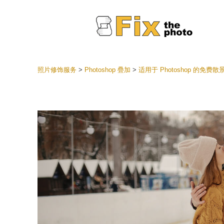
照片修饰服务
>
Photoshop 疊加
>
适用于 Photoshop 的免费
Lightr
整个 L
头
最佳优
手机收
婚礼