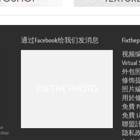
通过Facebook给我们发消息
Fixthe
视频
Virtual 
外包
修饰
照片
用於
免費 Ph
免費 Li
聯盟
ur
隐私
ified
r