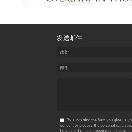
发送邮件
姓名
邮件
By submitting the form you give us yo
consent to process the personal data spec
by you in the fields above according to ou