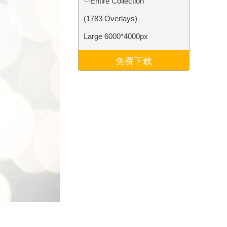
Entire Collection
Video Editing Services
(1783 Overlays)
Large 6000*4000px
免费下载