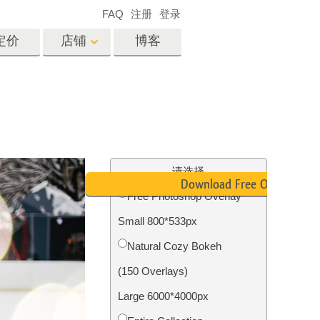
FAQ
注册
登录
定价
店铺
博客
es
Video
专业 LUT
视频叠加
服务
房地产照片编辑服务
请选择
Download Free Overlay
Free Photoshop Overlay
Small 800*533px
务
照片修复服务
Natural Cozy Bokeh
(150 Overlays)
Large 6000*4000px