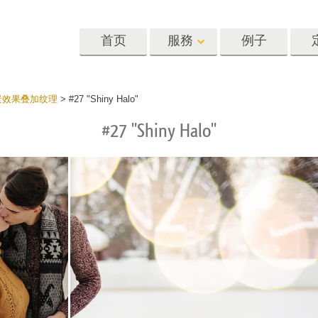
首页
服務
例子
Lightroom
Photoshop
Templat
散景效果叠加纹理
>
#27 "Shiny Halo"
#27 "Shiny Halo"
oom 预设
Photoshop 动作
模板
R 预设集合
Photoshop筆刷
营销模板
像修饰服务
身体状态服务
婴儿照片修饰
惠预设
Photoshop 疊加
情人节贺卡
藏
Photoshop 紋理
婚礼请柬
Ps 动作 整个合集
儿童生日请柬
Ps覆盖整个收藏
照片编辑服务
人工智能生成的服装模型
图像处理服