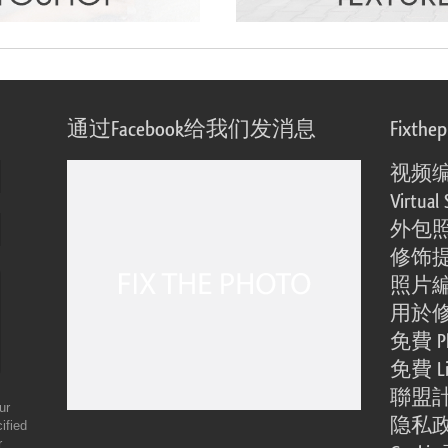
通过Facebook给我们发消息
Fixthe
视频
Virtual 
外包
修饰
照片
用於
免費 Ph
免費 Li
聯盟
ur
隐私
ified
r