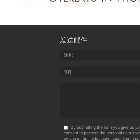
发送邮件
姓名
邮件
By submitting the form you give us yo
consent to process the personal data spec
by you in the fields above according to ou