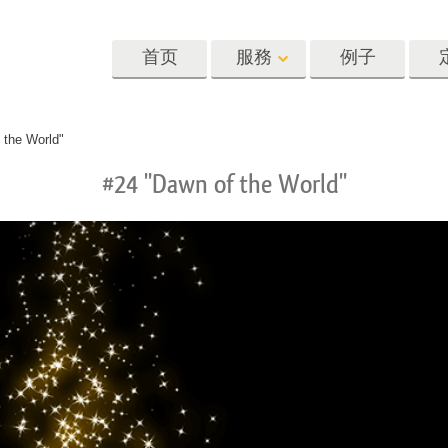
首页
服務
例子
Lightroom
Photoshop
Templat
 the World"
#24 "Dawn of the World"
oom 预设
Photoshop 动作
模板
R 预设集合
Photoshop筆刷
营销模板
像修饰服务
身体状态服务
婴儿照片修饰
惠预设
Photoshop 疊加
情人节贺卡
藏
Photoshop 紋理
婚礼请柬
Ps 动作 整个合集
儿童生日请柬
Ps覆盖整个收藏
照片编辑服务
人工智能生成的服装模型
图像处理服