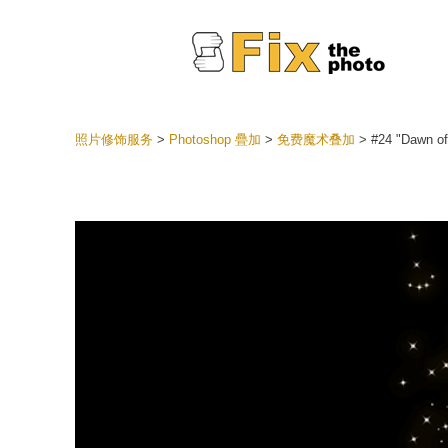
照片修饰服务
>
Photoshop 疊加
>
免费魔术叠加
>
#24 "Dawn of
Lightr
整个 L
头
最佳优
手机收
婚礼