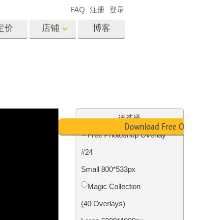
FAQ
注册
登录
定价
店铺
博客
es
Video
专业 LUT
视频叠加
服务
房地产照片编辑服务
请选择
Download Free Overlay
Free Photoshop Overlay
#24
务
照片修复服务
Small 800*533px
Magic Collection
(40 Overlays)