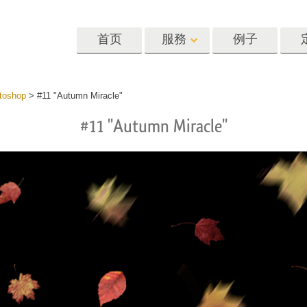
首页
服務
例子
Lightroom
Photoshop
Templat
shop
>
#11 "Autumn Miracle"
#11 "Autumn Miracle"
oom 预设
Photoshop 动作
模板
R 预设集合
Photoshop筆刷
营销模板
像修饰服务
身体状态服务
婴儿照片修饰
惠预设
Photoshop 疊加
情人节贺卡
藏
Photoshop 紋理
婚礼请柬
Ps 动作 整个合集
儿童生日请柬
Ps覆盖整个收藏
照片编辑服务
人工智能生成的服装模型
图像处理服