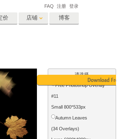
FAQ
注册
登录
定价
店铺
博客
es
Video
专业 LUT
视频叠加
服务
房地产照片编辑服务
请选择
Download Free
Free Photoshop Overlay
#11
务
照片修复服务
Small 800*533px
Autumn Leaves
(34 Overlays)