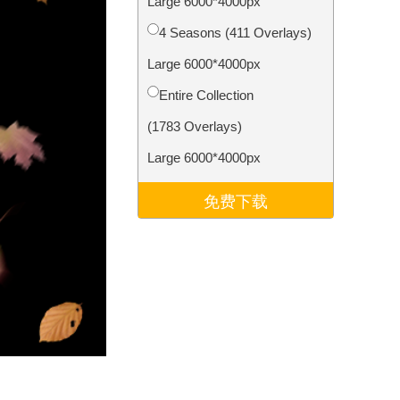
Large 6000*4000px
Video Editing Services
4 Seasons (411 Overlays)
Large 6000*4000px
Entire Collection
(1783 Overlays)
Large 6000*4000px
免费下载