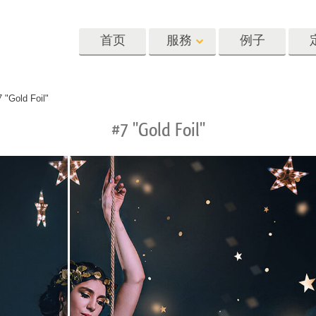
首页
服務
例子
Lightroom
Photoshop
Templat
 "Gold Foil"
#7 "Gold Foil"
oom 预设
Photoshop 动作
模板
R 预设集合
Photoshop筆刷
营销模板
像修饰服务
身体状态服务
婴儿照片修饰
惠预设
Photoshop 疊加
情人节贺卡
藏
Photoshop 紋理
婚礼请柬
Ps 动作 整个合集
儿童生日请柬
Ps覆盖整个收藏
照片编辑服务
人工智能生成的服装模型
图像处理服