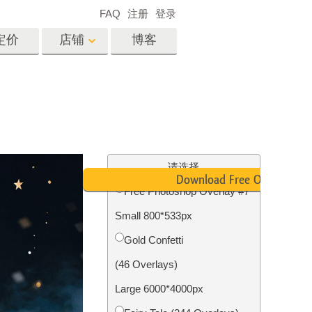
FAQ
注册
登录
定价
店铺
博客
es
Video
专业 LUT
视频叠加
服务
房地产照片编辑服务
请选择
Download Free Overlay
Free Photoshop Overlay #7
Small 800*533px
务
照片修复服务
Gold Confetti
(46 Overlays)
Large 6000*4000px