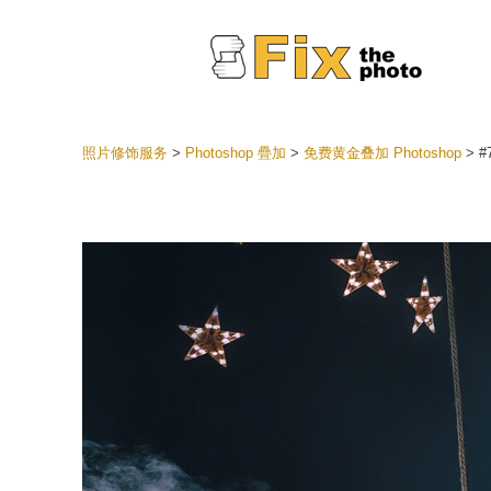
照片修饰服务
>
Photoshop 疊加
>
免费黄金叠加 Photoshop
>
#7
Lightr
整个 L
头
最佳优
手机收
婚礼