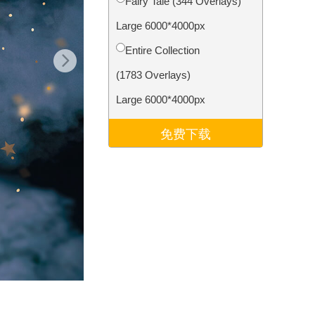
Fairy Tale (344 Overlays)
Video Editing Services
Large 6000*4000px
Entire Collection
(1783 Overlays)
Large 6000*4000px
免费下载