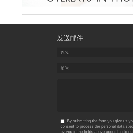
发送邮件
姓名
邮件
By submitting the form you give us yo
consent to process the personal data spec
by you in the fields above according to ou