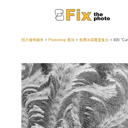
照片修饰服务
>
Photoshop 疊加
>
免费冰霜覆盖集合
>
#20 "Cur
Lightr
整个 L
头
最佳优
手机收
婚礼