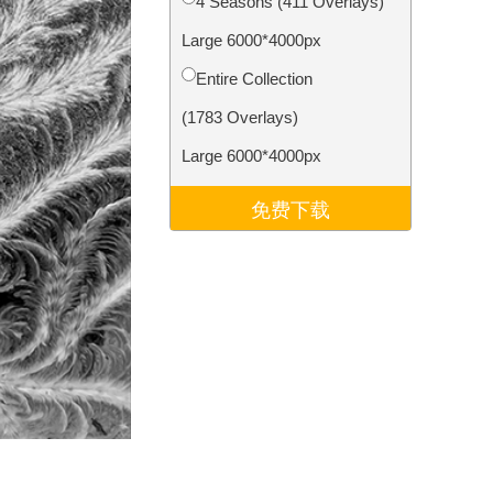
4 Seasons (411 Overlays)
Video Editing Services
Large 6000*4000px
Entire Collection
(1783 Overlays)
Large 6000*4000px
免费下载