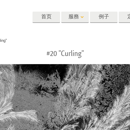
首页
服務
例子
Lightroom
Photoshop
Templat
ling"
#20 "Curling"
oom 预设
Photoshop 动作
模板
R 预设集合
Photoshop筆刷
营销模板
像修饰服务
身体状态服务
婴儿照片修饰
惠预设
Photoshop 疊加
情人节贺卡
藏
Photoshop 紋理
婚礼请柬
Ps 动作 整个合集
儿童生日请柬
Ps覆盖整个收藏
照片编辑服务
人工智能生成的服装模型
图像处理服