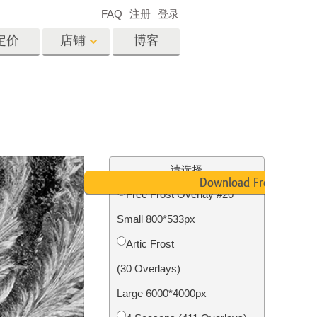
FAQ
注册
登录
定价
店铺
博客
es
Video
专业 LUT
视频叠加
服务
房地产照片编辑服务
请选择
Download Free
Free Frost Overlay #20
Small 800*533px
务
照片修复服务
Artic Frost
(30 Overlays)
Large 6000*4000px