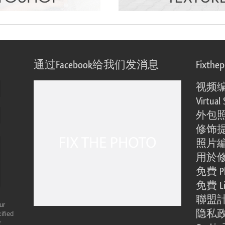
通过Facebook给我们发消息
Fixthe
视频
Virtual 
外包
修饰
照片
用於
免費 Ph
免費 Li
聯盟
ur
隐私
ified
r