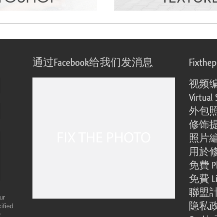
通过Facebook给我们发消息
Fixthe
视频
Virtual 
外包
修饰
照片
用於
免費 Ph
免費 Li
聯盟
ur
隐私
ified
r