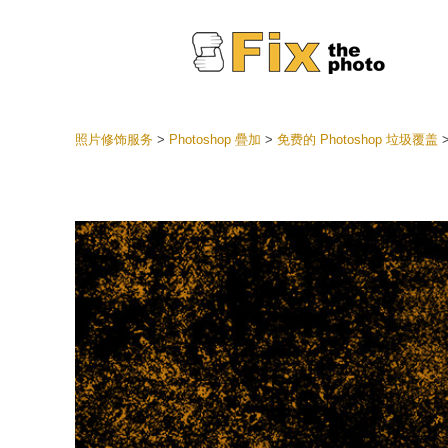
照片修饰服务
>
Photoshop 疊加
>
免费的 Photoshop 垃圾覆盖
Lightr
整个 L
头
最佳优
手机收
婚礼