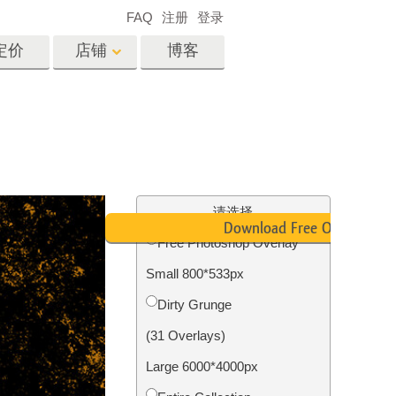
FAQ
注册
登录
定价
店铺
博客
es
Video
专业 LUT
视频叠加
服务
房地产照片编辑服务
请选择
Download Free Overlay
Free Photoshop Overlay
Small 800*533px
务
照片修复服务
Dirty Grunge
(31 Overlays)
Large 6000*4000px