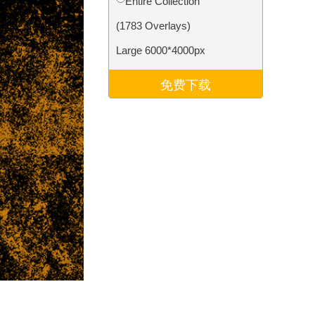
Entire Collection
Video Editing Services
(1783 Overlays)
Large 6000*4000px
免费下载