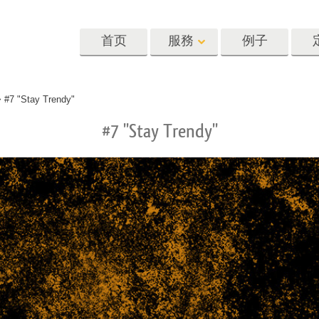
首页
服務
例子
Lightroom
Photoshop
Templat
>
#7 "Stay Trendy"
#7 "Stay Trendy"
oom 预设
Photoshop 动作
模板
R 预设集合
Photoshop筆刷
营销模板
像修饰服务
身体状态服务
婴儿照片修饰
惠预设
Photoshop 疊加
情人节贺卡
藏
Photoshop 紋理
婚礼请柬
Ps 动作 整个合集
儿童生日请柬
Ps覆盖整个收藏
照片编辑服务
人工智能生成的服装模型
图像处理服