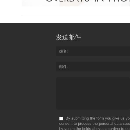
发送邮件
姓名
邮件
By submitting the form you give us yo
consent to process the personal data spec
by you in the fields above according to ou