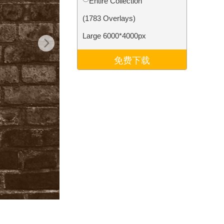
Entire Collection
Video Editing Services
(1783 Overlays)
Large 6000*4000px
免费下载