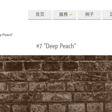
首页
服務
例子
Lightroom
Photoshop
Templat
p Peach"
#7 "Deep Peach"
oom 预设
Photoshop 动作
模板
R 预设集合
Photoshop筆刷
营销模板
像修饰服务
身体状态服务
婴儿照片修饰
惠预设
Photoshop 疊加
情人节贺卡
藏
Photoshop 紋理
婚礼请柬
Ps 动作 整个合集
儿童生日请柬
Ps覆盖整个收藏
照片编辑服务
人工智能生成的服装模型
图像处理服