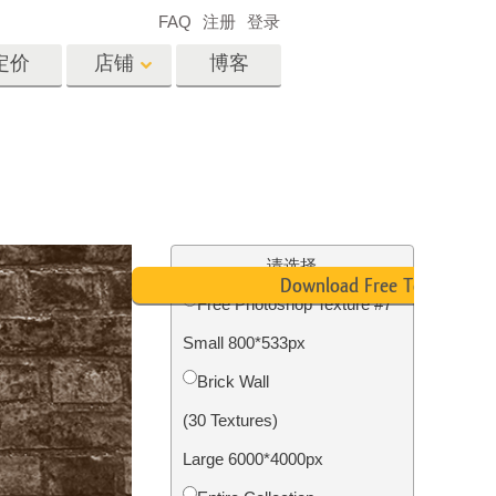
FAQ
注册
登录
定价
店铺
博客
es
Video
专业 LUT
视频叠加
服务
房地产照片编辑服务
请选择
Download Free Texture
Free Photoshop Texture #7
Small 800*533px
务
照片修复服务
Brick Wall
(30 Textures)
Large 6000*4000px