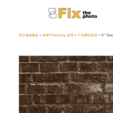
照片修饰服务
>
免费 Photoshop 纹理
>
个免费砖纹理
>
#7 "Dee
Lightr
整个 L
头
最佳优
手机收
婚礼