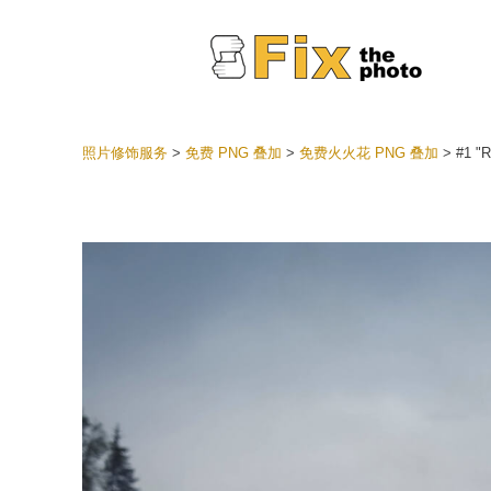
照片修饰服务
>
免费 PNG 叠加
>
免费火火花 PNG 叠加
>
#1 "R
Lightr
整个 L
头
最佳优
手机收
婚礼