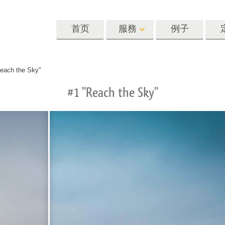
首页
服務
例子
Lightroom
Photoshop
Templat
each the Sky"
#1 "Reach the Sky"
oom 预设
Photoshop 动作
模板
R 预设集合
Photoshop筆刷
营销模板
像修饰服务
身体状态服务
婴儿照片修饰
惠预设
Photoshop 疊加
情人节贺卡
藏
Photoshop 紋理
婚礼请柬
Ps 动作 整个合集
儿童生日请柬
Ps覆盖整个收藏
照片编辑服务
人工智能生成的服装模型
图像处理服