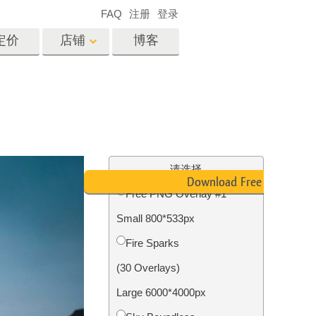
FAQ
注册
登录
定价
店铺
博客
es
Video
专业 LUT
视频叠加
服务
房地产照片编辑服务
请选择
Download Free PNG
Free PNG Overlay #1
Small 800*533px
务
照片修复服务
Fire Sparks
(30 Overlays)
Large 6000*4000px