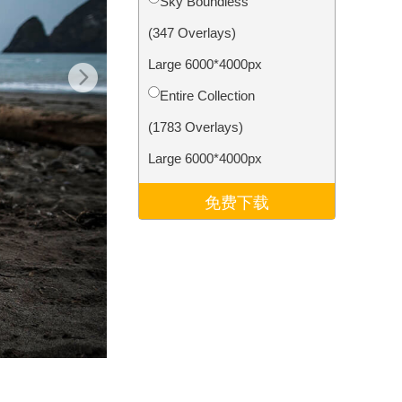
Sky Boundless
Video Editing Services
(347 Overlays)
Large 6000*4000px
Entire Collection
(1783 Overlays)
Large 6000*4000px
免费下载