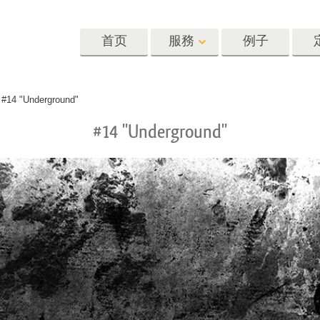
首页
服務
例子
Lightroom
Photoshop
Templat
>
#14 "Underground"
#14 "Underground"
oom 预设
Photoshop 动作
模板
R 预设集合
Photoshop筆刷
营销模板
像修饰服务
身体状态服务
婴儿照片修饰
惠预设
Photoshop 疊加
情人节贺卡
藏
Photoshop 紋理
婚礼请柬
Ps 动作 整个合集
儿童生日请柬
Ps覆盖整个收藏
照片编辑服务
人工智能生成的服装模型
图像处理服