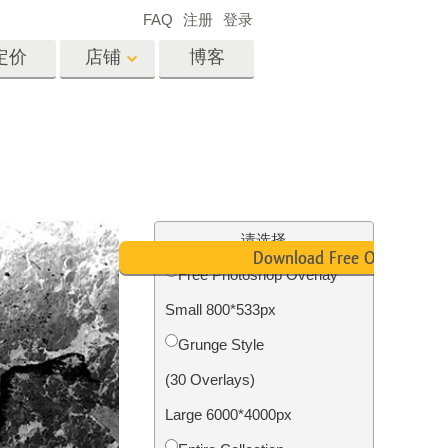
FAQ
注册
登录
定价
店铺
博客
es
Video
专业 LUT
视频叠加
服务
房地产照片编辑服务
请选择
Download Free Overlay
Free Photoshop Overlay
Small 800*533px
务
照片修复服务
Grunge Style
(30 Overlays)
Large 6000*4000px