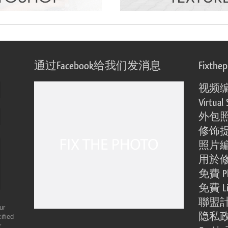
通过Facebook给我们发消息
Fixthe
视频
Virtual 
外包
修饰
照片
用於
免費 Ph
免費 Li
聯盟
ur
隐私
ified
r