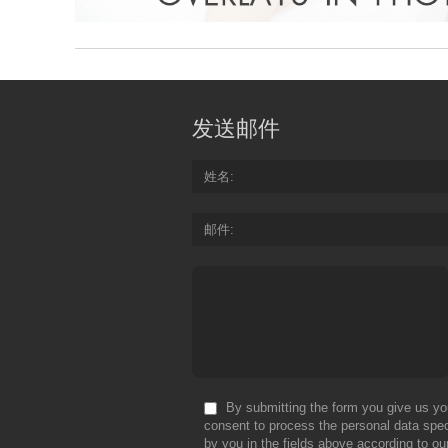
发送邮件
姓名
邮件
By submitting the form you give us yo
consent to process the personal data spec
by you in the fields above according to ou