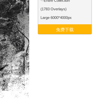
Entire Collection
Video Editing Services
(1783 Overlays)
Large 6000*4000px
免费下载