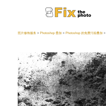
照片修饰服务
>
Photoshop 疊加
>
Photoshop 的免费污垢叠加
Lightr
整个 L
头
最佳优
手机收
婚礼