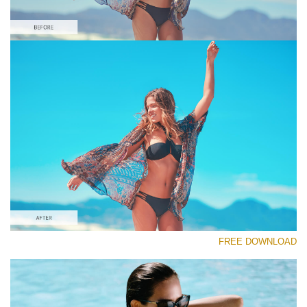
رجاء اختر
Orange&Teal Lightroom Preset #9
Film Effect
(30 Lr Presets)
Must-Have Collection
(1432 Lr Presets)
Entire Collection
FREE DOWNLOAD
(2067 Lr Presets)
تنزيل مجاني