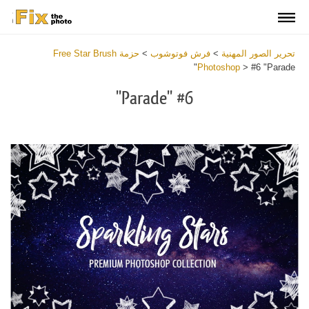
تحرير الصور المهنية
>
فرش فوتوشوب
>
حزمة Free Star Brush
Photoshop
>
#6 "Parade"
#6 "Parade"
Download Free Brush
View the Full Collection