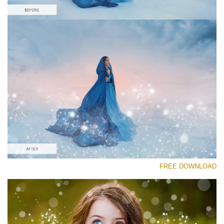
رجاء اختر
Free Sparkle Action #2
Sparkle Actions
Cinematic Complete
Entire Collection
تنزيل مجاني
FREE DOWNLOAD