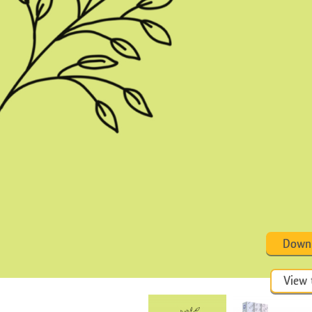
 تنميق المجوهرات
بيانات تدريب الذكاء
Editing Services
الاصطناعي
Downl
View t