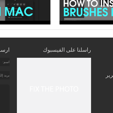
راسلنا على الفيسبوك
ارسل 
اسم
رير
بريد إل