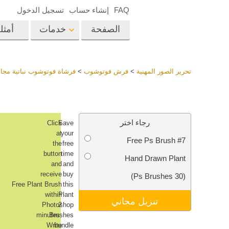
FAQ
إنشاء حساب
تسجيل الدخول
الصفحة
خدمات
أمثل
الرئيسية
op
Lightroom
تحرير الصور المهنية
>
فرش فوتوشوب
>
فرشاة فوتوشوب نباتية مجان
إعدادات Lightroom
المسبقة
خدمات إعادة لمس الرأس
إعادة 
مجموعات LR مسبقة
رجاء اختر
C
lick
Save
الضبط بأكملها
at
your
Free Ps Brush #7
أفضل الإعدادات
the
free
Ps
المسبقة للصفقة
button
time
Hand Drawn Plant
and
and
مجموعة المحمول
خدمات تحرير صور الزفاف
نماذج 
receive
buy
(30 Ps Brushes)
Free
Plant
Brush
this
within
Plant
تنزيل مجاني
Photoshop
2
minutes.
Brushes
Write
bundle