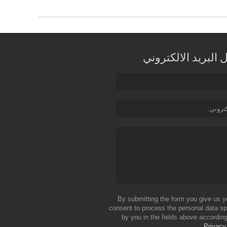
البريد الالكتروني
كتروني
By submitting the form you give us y
consent to process the personal data sp
by you in the fields above according
Privacy