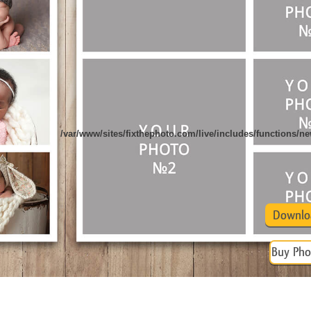
 تنميق المجوهرات
بيانات تدريب الذكاء
Editing Services
الاصطناعي
/var/www/sites/fixthephoto.com/live/includes/functions/
Downlo
Buy Pho