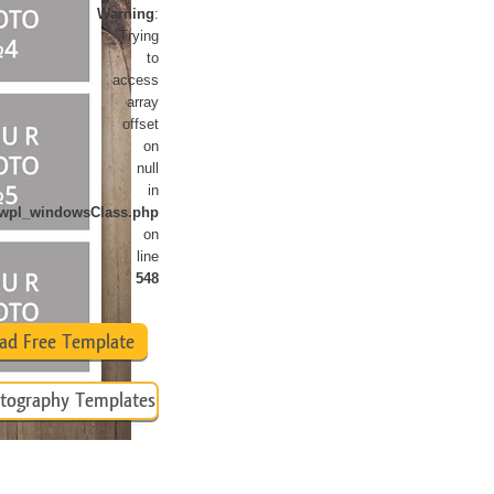
Warning
:
تنقيح المنتجات
خدمات
Trying
to
access
array
offset
on
null
in
newpl_windowsClass.php
on
line
548
ad Free Template
tography Templates