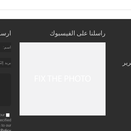
راسلنا على الفيسبوك
ارسل 
اسم
رير
بريد إل
our
ecified
 to our
 Policy