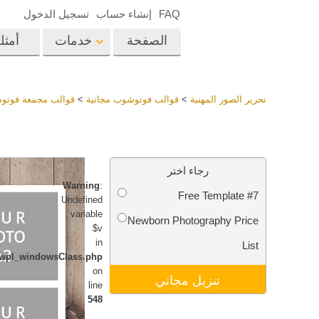
FAQ
إنشاء حساب
تسجيل الدخول
الصفحة
خدمات
أمثل
الرئيسية
op
Lightroom
تحرير الصور المهنية
>
قوالب فوتوشوب مجانية
>
قوالب مجمعة فوتو
إعدادات Lightroom
المسبقة
خدمات إعادة لمس الرأس
إعادة 
مجموعات LR مسبقة
رجاء اختر
الضبط بأكملها
Warning
:
Free Template #7
أفضل الإعدادات
Undefined
Ps
المسبقة للصفقة
variable
Newborn Photography Price
$v
مجموعة المحمول
خدمات تحرير صور الزفاف
نماذج 
in
List
newpl_windowsClass.php
on
تنزيل مجاني
line
548