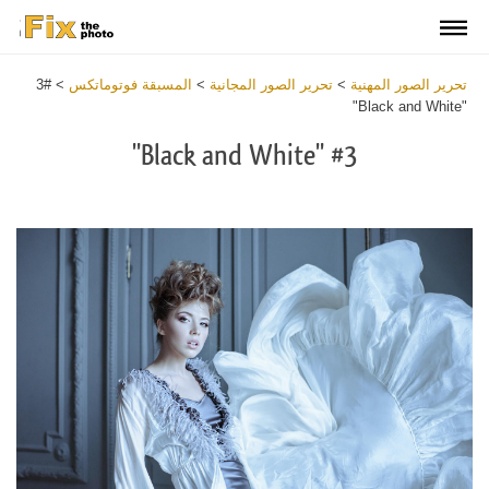
تحرير الصور المهنية
>
تحرير الصور المجانية
>
المسبقة فوتوماتكس
>
#3
"Black and White"
#3 "Black and White"
Click
at
the
button
and
receive
Free
Photomatix
Preset
within
2
minutes.
Write