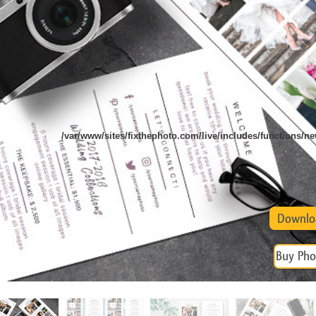
 تنميق المجوهرات
بيانات تدريب الذكاء
Editing Services
الاصطناعي
/var/www/sites/fixthephoto.com/live/includes/functions/
Downlo
Buy Pho