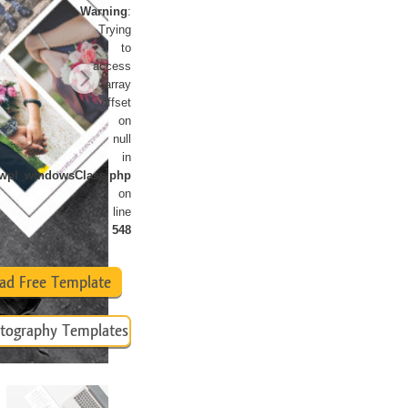
Warning
:
تنقيح المنتجات
خدمات
Trying
to
access
array
offset
on
null
in
newpl_windowsClass.php
on
line
548
ad Free Template
tography Templates