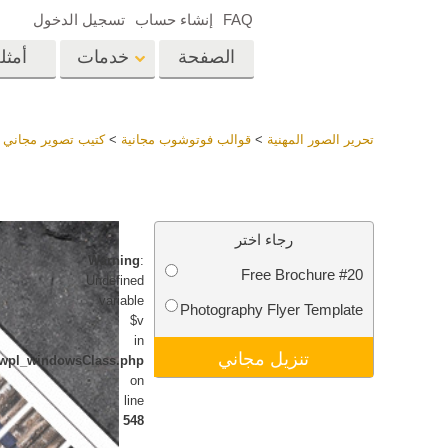
FAQ
إنشاء حساب
تسجيل الدخول
الصفحة
خدمات
أمثل
الرئيسية
op
Lightroom
تحرير الصور المهنية
>
قوالب فوتوشوب مجانية
>
كتيب تصوير مجاني
>
إعدادات Lightroom
المسبقة
خدمات إعادة لمس الرأس
إعادة 
مجموعات LR مسبقة
رجاء اختر
الضبط بأكملها
Warning
:
Free Brochure #20
أفضل الإعدادات
Undefined
Ps
المسبقة للصفقة
variable
Photography Flyer Template
$v
مجموعة المحمول
خدمات تحرير صور الزفاف
نماذج 
in
تنزيل مجاني
newpl_windowsClass.php
on
line
548