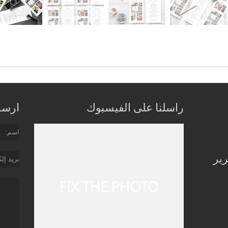
راسلنا على الفيسبوك
ارسل 
اسم
رير
بريد إل