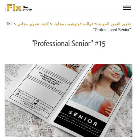
تحرير الصور المهنية
>
قوالب فوتوشوب مجانية
>
كتيب تصوير مجاني
>
#15
"Professional Senior"
#15 "Professional Senior"
Warning
:
Undefined
variable
$v
in
tes/fixthephoto.com/live/includes/functions/newpl_windowsClass.php
on
line
548
Warning
:
Trying