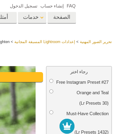
FAQ
إنشاء حساب
تسجيل الدخول
الصفحة
خدمات
أمثل
الرئيسية
op
Lightroom
تحرير الصور المهنية
>
إعدادات Lightroom المسبقة المجانية
>
ghten"
إعدادات Lightroom
المسبقة
خدمات إعادة لمس الرأس
إعادة 
مجموعات LR مسبقة
رجاء اختر
الضبط بأكملها
Free Instagram Preset #27
أفضل الإعدادات
Ps
المسبقة للصفقة
Orange and Teal
مجموعة المحمول
خدمات تحرير صور الزفاف
نماذج 
(30 Lr Presets)
Must-Have Collection
(1432 Lr Presets)