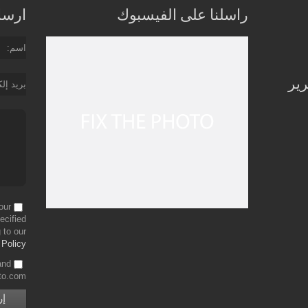
راسلنا على الفيسبوك
ارسل 
اسم
رير
بريد إل
our
ecified
 to our
 Policy
and
to.com