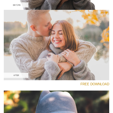
رجاء اختر
Free Instagram Preset #16
Matte Effect
(30 Lr Presets)
Matte Complete
(130 Lr Presets)
Must-Have Collection
FREE DOWNLOAD
(1432 Lr Presets)
تنزيل مجاني