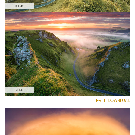
رجاء اختر
Free Landscape Action #3
Colorful Landscape
Cinematic Complete
Entire Collection
تنزيل مجاني
FREE DOWNLOAD