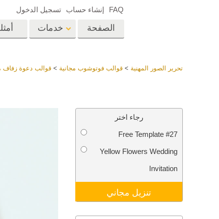
FAQ
إنشاء حساب
تسجيل الدخول
الصفحة
خدمات
أمثل
الرئيسية
op
Lightroom
تحرير الصور المهنية
>
قوالب فوتوشوب مجانية
>
قوالب دعوة زفاف م
إعدادات Lightroom
المسبقة
خدمات إعادة لمس الرأس
إعادة 
مجموعات LR مسبقة
رجاء اختر
الضبط بأكملها
Free Template #27
أفضل الإعدادات
Ps
المسبقة للصفقة
Yellow Flowers Wedding
مجموعة المحمول
خدمات تحرير صور الزفاف
نماذج 
Invitation
تنزيل مجاني