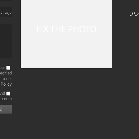
رير
بريد إل
our
ecified
 to our
 Policy
and
to.com