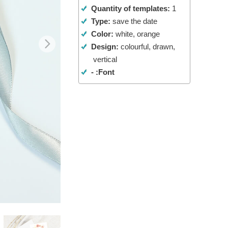
Quantity of templates:
1
تنقيح المنتجات
خدمات
Type:
save the date
Color:
white, orange
Design:
colourful, drawn,
vertical
Font: -