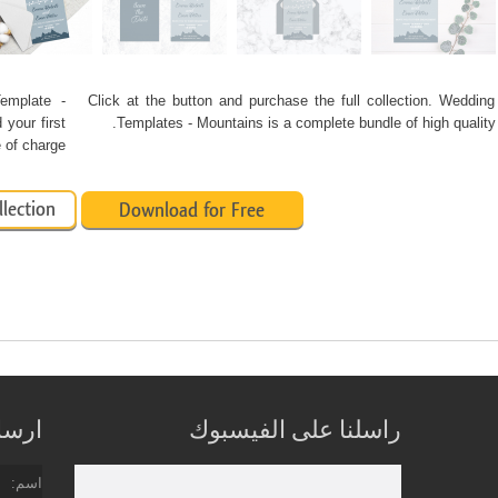
Template -
Click at the button and purchase the full collection. Wedding 
your first
Templates - Mountains is a complete bundle of high quality
of charge.
llection
Download for Free
راسلنا على الفيسبوك
ارسل 
اسم