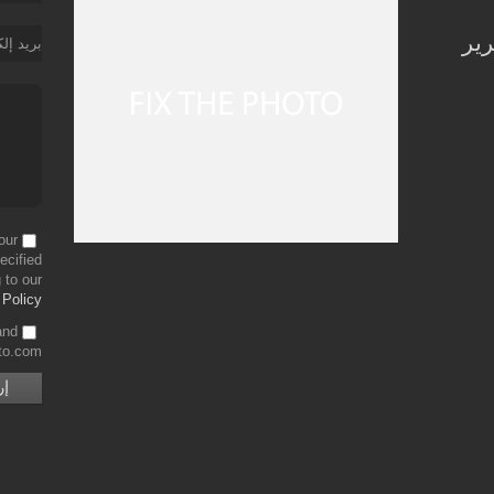
رير
بريد إل
our
ecified
 to our
 Policy
and
to.com