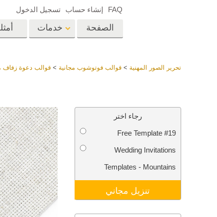
FAQ
إنشاء حساب
تسجيل الدخول
الصفحة
خدمات
أمثل
الرئيسية
op
Lightroom
تحرير الصور المهنية
>
قوالب فوتوشوب مجانية
>
قوالب دعوة زفاف م
إعدادات Lightroom
المسبقة
خدمات إعادة لمس الرأس
إعادة 
مجموعات LR مسبقة
رجاء اختر
الضبط بأكملها
Free Template #19
أفضل الإعدادات
Ps
المسبقة للصفقة
Wedding Invitations
مجموعة المحمول
خدمات تحرير صور الزفاف
نماذج 
Templates - Mountains
تنزيل مجاني