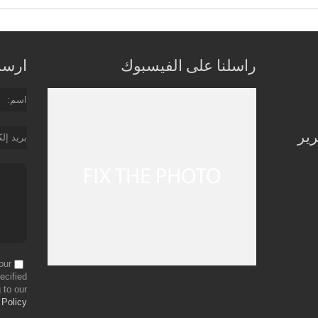
راسلنا على الفيسبوك
ارسل 
اسم
رير
بريد إل
our
ecified
 to our
 Policy