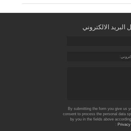
البريد الالكتروني
كتروني
By submitting the form you give us y
consent to process the personal data sp
by you in the fields above according
Privacy