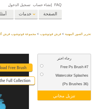
FAQ
إنشاء حساب
تسجيل الدخول
الصفحة
خدمات
أمثل
الرئيسية
op
Lightroom
تحرير الصور المهنية
>
فرش فوتوشوب
>
مجموعة فوتوشوب فرش ألوان
إعدادات Lightroom
المسبقة
خدمات إعادة لمس الرأس
إعادة 
مجموعات LR مسبقة
رجاء اختر
الضبط بأكملها
Free Ps Brush #7
أفضل الإعدادات
oad Free Brush
Ps
المسبقة للصفقة
Watercolor Splashes
مجموعة المحمول
he Full Collection
خدمات تحرير صور الزفاف
نماذج 
(36 Ps Brushes)
تنزيل مجاني