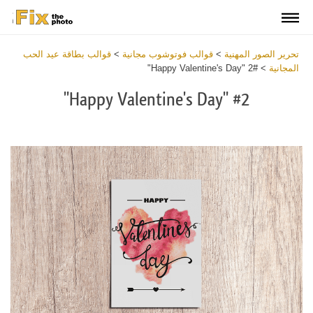
تحرير الصور المهنية
>
قوالب فوتوشوب مجانية
>
قوالب بطاقة عيد الحب
المجانية
>
#2 "Happy Valentine's Day"
#2 "Happy Valentine's Day"
Click
at
the
button
and
receive
Happy
Valentines
Day
Cards
Templates
within
2
minutes.
Write