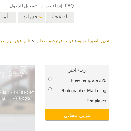
FAQ
إنشاء حساب
تسجيل الدخول
الصفحة
خدمات
أمثل
الرئيسية
op
Lightroom
تحرير الصور المهنية
>
قوالب فوتوشوب مجانية
>
قالب فوتوشوب مجان
إعدادات Lightroom
المسبقة
خدمات إعادة لمس الرأس
إعادة 
مجموعات LR مسبقة
رجاء اختر
الضبط بأكملها
Free Template #26
أفضل الإعدادات
Ps
المسبقة للصفقة
Photographer Marketing
مجموعة المحمول
خدمات تحرير صور الزفاف
نماذج 
Templates
تنزيل مجاني