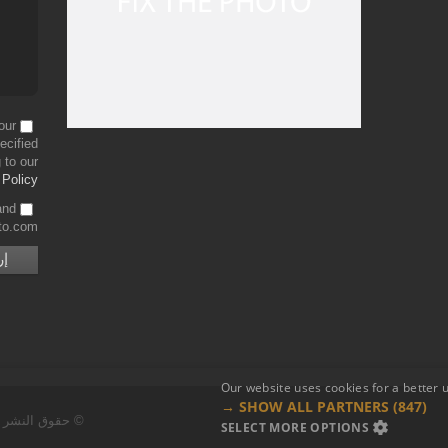
our
ecified
 to our
 Policy
and
to.com
Our website uses cookies for a better 
SHOW ALL PARTNERS
(847) →
© حقوق النشر 2026 Fixthephoto.com | كل الحقوق محفوظة.
SELECT MORE OPTIONS