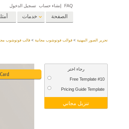
FAQ
إنشاء حساب
تسجيل الدخول
الصفحة
خدمات
أمثل
الرئيسية
op
Lightroom
تحرير الصور المهنية
>
قوالب فوتوشوب مجانية
>
قالب فوتوشوب مجان
إعدادات Lightroom
المسبقة
خدمات إعادة لمس الرأس
إعادة 
مجموعات LR مسبقة
رجاء اختر
الضبط بأكملها
 Card
Free Template #10
أفضل الإعدادات
Ps
المسبقة للصفقة
Pricing Guide Template
مجموعة المحمول
خدمات تحرير صور الزفاف
نماذج 
تنزيل مجاني