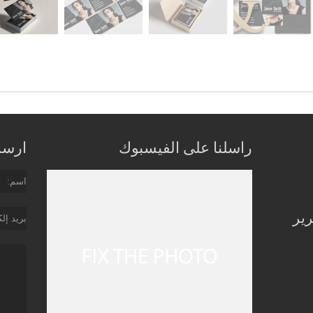
راسلنا على الفيسبوك
ارسل 
اسم
رير
بريد إل