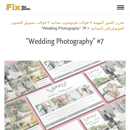
تحرير الصور المهنية
>
قوالب فوتوشوب مجانية
>
قوالب تسويق التصوير
الفوتوغرافي المجانية
>
#7 "Wedding Photography"
#7 "Wedding Photography"
Click
at
the
button
and
receive
Free
Photoshop
Photography
Flyer
Template within
2
minutes.
Write