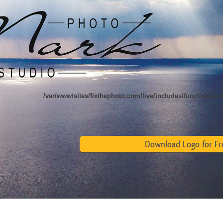
 تنميق المجوهرات
بيانات تدريب الذكاء
Editing Services
الاصطناعي
/var/www/sites/fixthephoto.com/live/includes/functions/
Download Logo for Fr