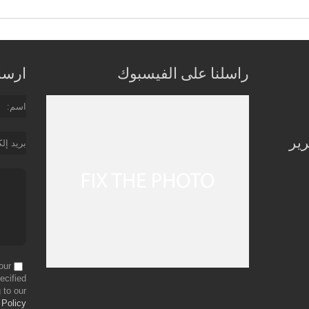
راسلنا على الفيسبوك
ارسل 
اسم
رير
بريد إل
our
ecified
 to our
 Policy