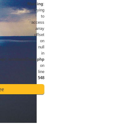
Warning
:
تنقيح المنتجات
خدمات
Trying
to
access
array
offset
on
null
in
newpl_windowsClass.php
on
line
548
ee