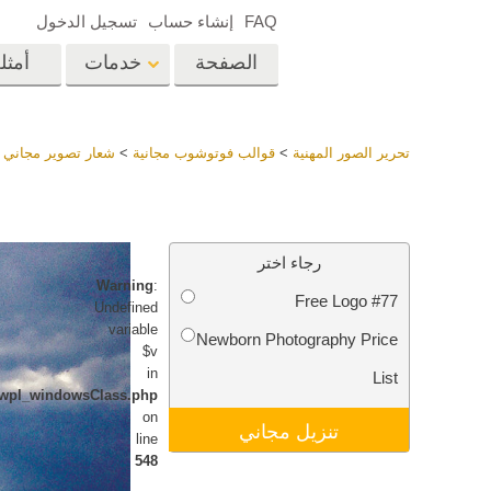
FAQ
إنشاء حساب
تسجيل الدخول
الصفحة
خدمات
أمثل
الرئيسية
op
Lightroom
تحرير الصور المهنية
>
قوالب فوتوشوب مجانية
>
شعار تصوير مجاني
>
إعدادات Lightroom
المسبقة
خدمات إعادة لمس الرأس
إعادة 
مجموعات LR مسبقة
رجاء اختر
الضبط بأكملها
Warning
:
Free Logo #77
أفضل الإعدادات
Undefined
Ps
المسبقة للصفقة
variable
Newborn Photography Price
$v
مجموعة المحمول
خدمات تحرير صور الزفاف
نماذج 
in
List
newpl_windowsClass.php
on
تنزيل مجاني
line
548