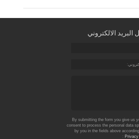
البريد الالكتروني
كتروني
By submitting the form you give us y
consent to process the personal data sp
by you in the fields above according
Privacy