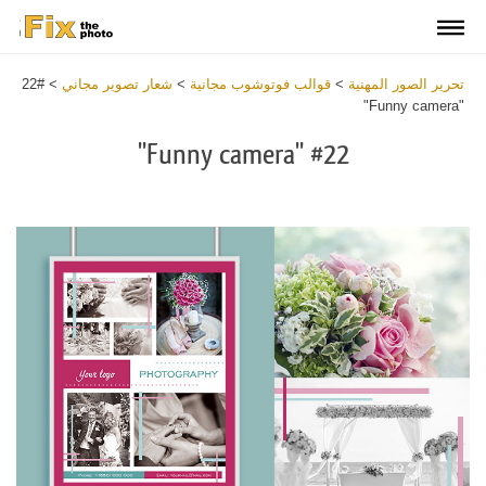
تحرير الصور المهنية
>
قوالب فوتوشوب مجانية
>
شعار تصوير مجاني
>
#22
"Funny camera"
#22 "Funny camera"
Warning
:
Undefined
variable
$v
in
tes/fixthephoto.com/live/includes/functions/newpl_windowsClass.php
on
line
548
Warning
:
Trying