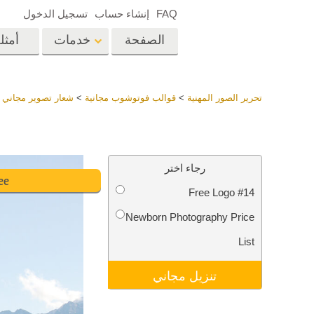
FAQ
إنشاء حساب
تسجيل الدخول
الصفحة
خدمات
أمثل
الرئيسية
op
Lightroom
تحرير الصور المهنية
>
قوالب فوتوشوب مجانية
>
شعار تصوير مجاني
>
إعدادات Lightroom
المسبقة
خدمات إعادة لمس الرأس
إعادة 
مجموعات LR مسبقة
رجاء اختر
الضبط بأكملها
ee
Free Logo #14
أفضل الإعدادات
Ps
المسبقة للصفقة
Newborn Photography Price
مجموعة المحمول
خدمات تحرير صور الزفاف
نماذج 
List
تنزيل مجاني