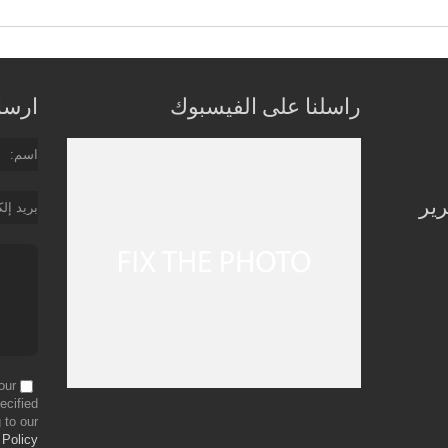
راسلنا على الفيسبوك
ارسل 
اسم
رير
بريد إل
our
ecified
 to our
 Policy