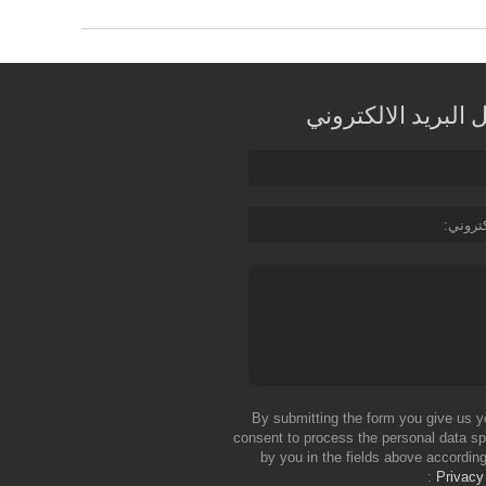
البريد الالكتروني
كتروني
By submitting the form you give us y
consent to process the personal data sp
by you in the fields above according
Privacy