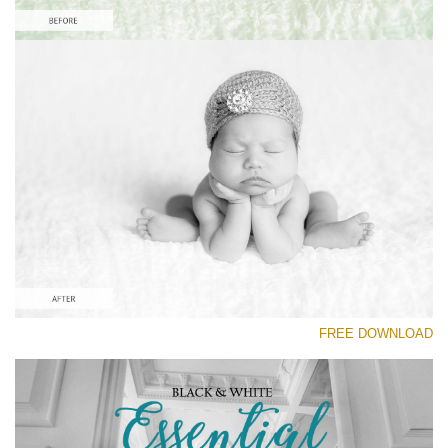
رجاء اختر
Free Newborn Preset #7
Black&White Essential
(70 Lr Presets)
Wedding Collection
(400 Lr Presets)
Must-Have Collection
FREE DOWNLOAD
(1432 Lr Presets)
تنزيل مجاني