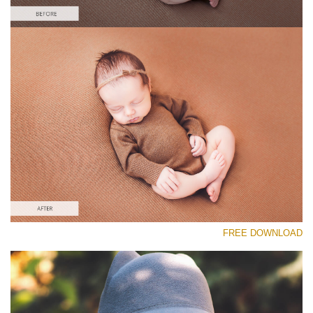
رجاء اختر
Free Newborn Preset #28
Matte Effect
(30 Lr Presets)
Matte Complete
(130 Lr Presets)
Must-Have Collection
FREE DOWNLOAD
(1432 Lr Presets)
تنزيل مجاني