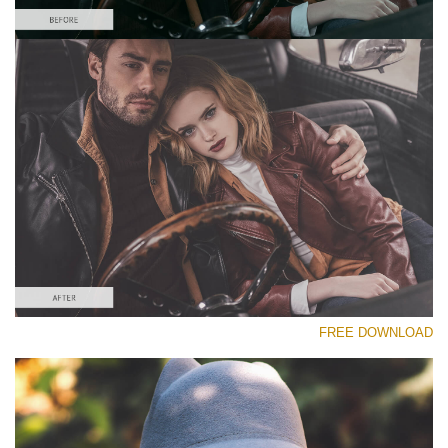
رجاء اختر
Free Matte Preset #9
Matte Effect
(30 Lr Presets)
Wedding Collection
(400 Lr Presets)
Must-Have Collection
FREE DOWNLOAD
(1432 Lr Presets)
تنزيل مجاني