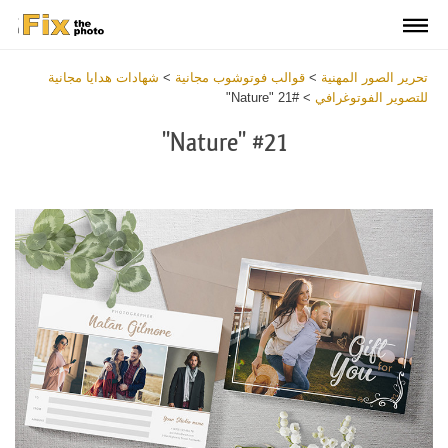
تحرير الصور المهنية
>
قوالب فوتوشوب مجانية
>
شهادات هدايا مجانية
للتصوير الفوتوغرافي
>
#21 "Nature"
#21 "Nature"
Warning
:
Undefined
variable
$v
in
tes/fixthephoto.com/live/includes/functions/newpl_windowsClass.php
on
line
548
Warning
:
Trying