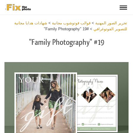
تحرير الصور المهنية
>
قوالب فوتوشوب مجانية
>
شهادات هدايا مجانية
للتصوير الفوتوغرافي
>
#19 "Family Photography"
#19 "Family Photography"
Warning
:
Undefined
variable
$v
in
tes/fixthephoto.com/live/includes/functions/newpl_windowsClass.php
on
line
548
Warning
:
Trying