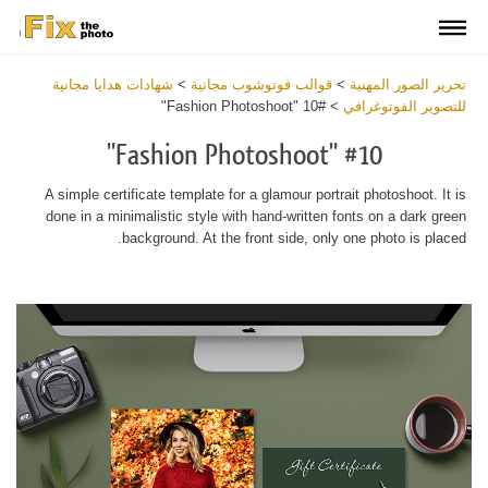
تحرير الصور المهنية
>
قوالب فوتوشوب مجانية
>
شهادات هدايا مجانية
للتصوير الفوتوغرافي
>
#10 "Fashion Photoshoot"
#10 "Fashion Photoshoot"
A simple certificate template for a glamour portrait photoshoot. It is
done in a minimalistic style with hand-written fonts on a dark green
background. At the front side, only one photo is placed.
Warning
:
Undefined
variable
$v
in
tes/fixthephoto.com/live/includes/functions/newpl_windowsClass.php
on
line