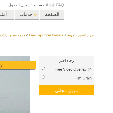
FAQ
إنشاء حساب
تسجيل الدخول
الصفحة
خدمات
أمثل
الرئيسية
op
Lightroom
تحرير الصور المهنية
>
Free Lightroom Presets
>
حزمة فيديو تراكب 
إعدادات Lightroom
المسبقة
خدمات إعادة لمس الرأس
إعادة 
مجموعات LR مسبقة
رجاء اختر
الضبط بأكملها
ay
Free Video Overlay #4
أفضل الإعدادات
Ps
المسبقة للصفقة
Film Grain
مجموعة المحمول
خدمات تحرير صور الزفاف
نماذج 
تنزيل مجاني