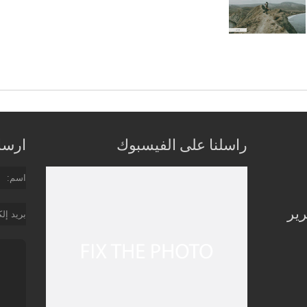
راسلنا على الفيسبوك
ارسل 
اسم
رير
بريد إل