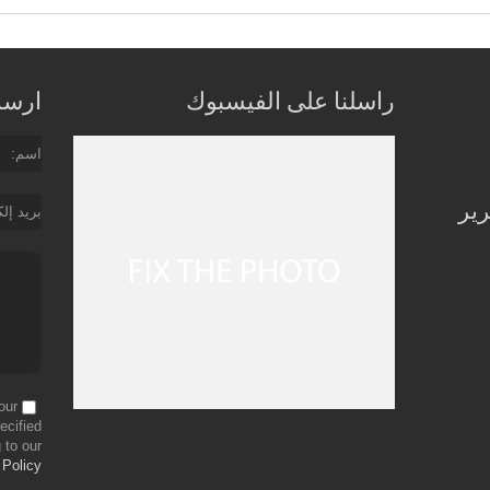
راسلنا على الفيسبوك
ارسل 
اسم
رير
بريد إل
our
ecified
 to our
 Policy