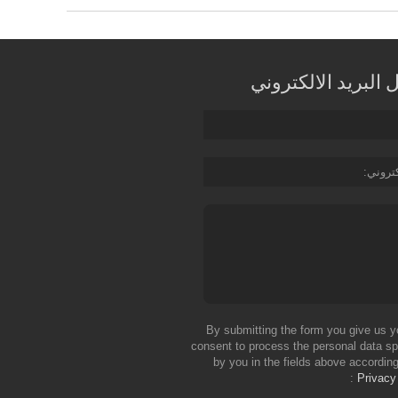
البريد الالكتروني
كتروني
By submitting the form you give us y
consent to process the personal data sp
by you in the fields above according
Privacy