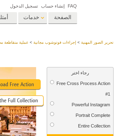
FAQ
إنشاء حساب
تسجيل الدخول
الصفحة
خدمات
أمثل
الرئيسية
op
Lightroom
تحرير الصور المهنية
>
إجراءات فوتوشوب مجانية
>
عملية متقاطعة م
إعدادات Lightroom
المسبقة
خدمات إعادة لمس الرأس
إعادة 
مجموعات LR مسبقة
رجاء اختر
الضبط بأكملها
Free Cross Process Action
أفضل الإعدادات
oad Free Action
Ps
المسبقة للصفقة
#1
مجموعة المحمول
he Full Collection
خدمات تحرير صور الزفاف
نماذج 
Powerful Instagram
Portrait Complete
Entire Collection