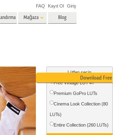
FAQ
Kayıt Ol
Giriş
landırma
Mağaza
Blog
es
Video
Profesyonel LUT
Video Yer Paylaşımları
zmetleri
Emlak Fotoğraf Düzenleme
Hizmetleri
Lütfen seçin
Download Free LUT
Free Vintage LUT #7
nü
Premium GoPro LUTs
etleri
Fotoğraf Restorasyon Hizmetleri
Cinema Look Collection (80
LUTs)
Entire Collection (260 LUTs)