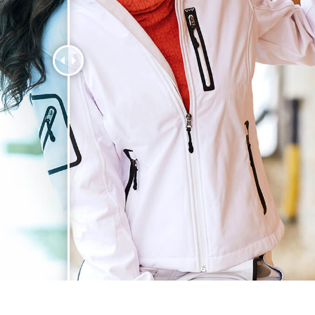
ötuş Hizmetleri
Mücevher Rötuş Hizmetleri
AI Eğitim Verileri