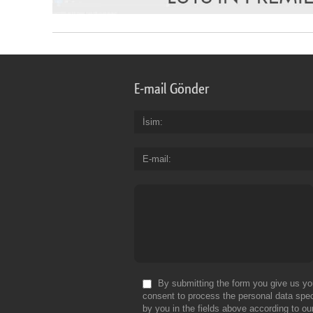
E-mail Gönder
İsim
E-mail
By submitting the form you give us yo
consent to process the personal data spec
by you in the fields above according to ou