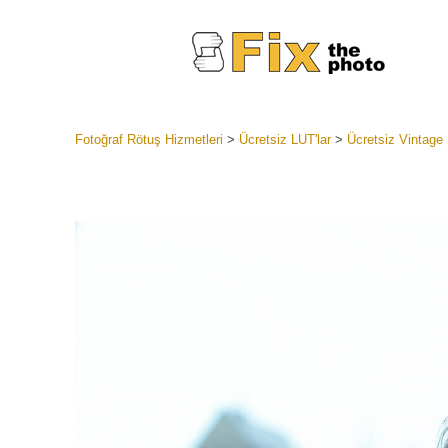
Fotoğraf Rötuş Hizmetleri
>
Ücretsiz LUT'lar
>
Ücretsiz Vintage 
Lightroom
Tüm LR H
Headshot
Koleksiyon
En İyi An
Mobil Kol
Düğün Fo