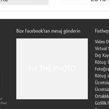
Bize Facebook'tan mesaj gönderin
Fixthe
Video D
Virtual 
Dış Kay
Rötuş İ
Fotoğra
Rötuş i
Ücretsi
Ücretsi
Ortaklı
ur
Gizlilik 
ified
r