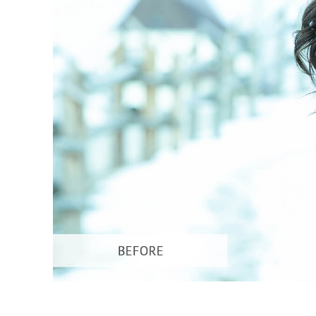
Ürün R