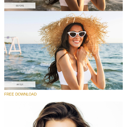
Lütfen seçin
#5 "Sun Flares"
Portrait Pro
(40 Lr Presets)
Wedding Collection
(400 Lr Presets)
Entire Collection
FREE DOWNLOAD
(2067 Lr Presets)
Ücretsiz indirin