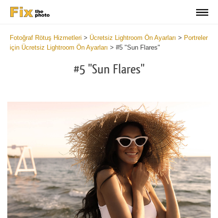
Fotoğraf Rötuş Hizmetleri
>
Ücretsiz Lightroom Ön Ayarları
>
Portreler
için Ücretsiz Lightroom Ön Ayarları
>
#5 "Sun Flares"
#5 "Sun Flares"