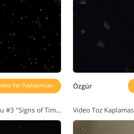
Vide
ücevher Rötuş Hizmetleri
AI Eğitim Verileri
H
Özgür
ideo Yer Paylaşımları
Video Efekti Kaplama Tozu #3 "Signs of Time"
Video Toz Kaplaması