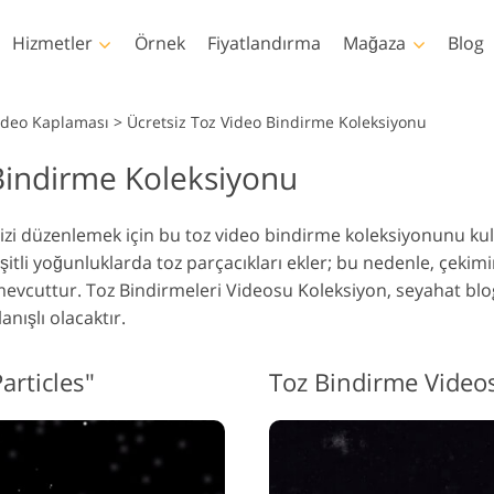
Hizmetler
Örnek
Fiyatlandırma
Mağaza
Blog
Photoshop
Templates
Video Kaplaması
>
Ücretsiz Toz Video Bindirme Koleksiyonu
 Bindirme Koleksiyonu
hotoshop Eylemleri
Şablonlar
Profe
Vücut Rötuşlama
Bebek Fotoğraf Rötuş
Emlak Fo
hotoshop Fırçaları
Pazarlama şablonları
Video
Hizmetleri
Hizmetleri
H
inizi düzenlemek için bu toz video bindirme koleksiyonunu kul
hotoshop Kaplamaları
Sevgililer Günü Kartları
şitli yoğunluklarda toz parçacıkları ekler; bu nedenle, çekim
hotoshop Dokuları
Düğün davetiyeleri
mevcuttur.
Toz Bindirmeleri Videosu
Koleksiyon, seyahat blo
s Actions Tüm
Çocukların doğum günü
nışlı olacaktır.
oleksiyonlar
davetiyesi
s Bindirmeleri Tüm
Giysiler için Yapay Zeka
İmaj Manipülasyon
Fotoğr
Tarafından Oluşturulan
articles"
Toz Bindirme Video
oleksiyonlar
Hizmetleri
H
Modeller