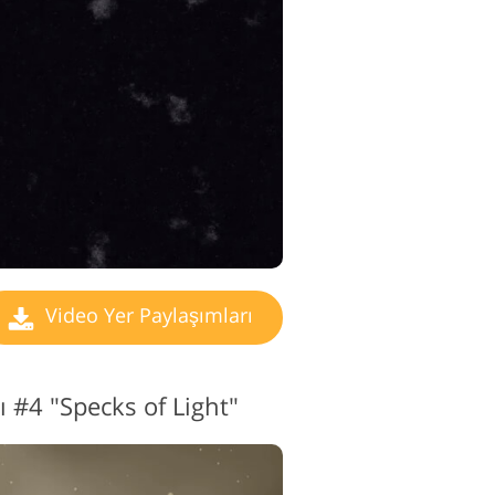
o Düzenleme
izmetleri
Video Yer Paylaşımları
 #4 "Specks of Light"