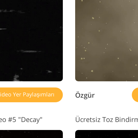
Özgür
ideo Yer Paylaşımları
eo #5 "Decay"
Ücretsiz Toz Bindir