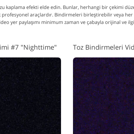
zu kaplama efekti elde edin. Bunlar, herhangi bir çekimi dü
rofesyonel araçlardır. Bindirmeleri birleştirebilir veya her bi
video yer paylaşımı
minimum zaman ve çabayla orijinal ve ilgi
şimi #7 "Nighttime"
Toz Bindirmeleri Vi