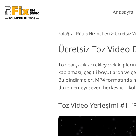
Anasayfa
FOUNDED IN 2003
Lightroom
Fotoğraf Rötuş Hizmetleri
>
Ücretsiz 
Ücretsiz Toz Video
Lightroom Ön Ayarları
P
Tüm LR Hazır Ayar
P
Headshot Rötuş Hizmetleri
Koleksiyonları
Toz parçacıkları ekleyerek klipler
P
kaplaması, çeşitli boyutlarda ve çe
En İyi Anlaşma Ön
P
Ayarları
Bu bindirmeler, MP4 formatında 
P
düzenlemeyi seven herkes için kulla
Mobil Koleksiyon
K
P
Düğün Fotoğraf Düzenleme
Toz Video Yerleşimi #1 "P
K
Hizmetleri