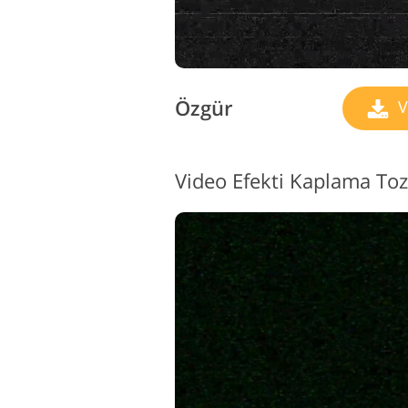
Özgür
V