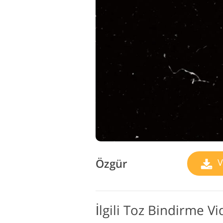
Özgür
V
İlgili Toz Bindirme V