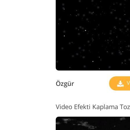
Ürün Rötuş Hizmetleri
M
Özgür
V