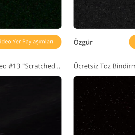
Özgür
ideo Yer Paylaşımları
Toz Yerleşimi Bedava Video #13 "Scratched Film"
Ücretsiz Toz Bindir