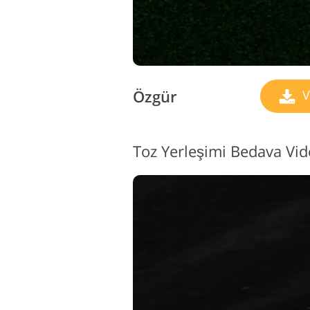
Özgür
V