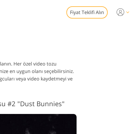
Fiyat Teklifi Alın
Video
syonel LUT
toğraf Düzenleme
 Yer Paylaşımları
izmetleri
lanın. Her özel video tozu
inize en uygun olanı seçebilirsiniz.
gcuları veya video kaydetmeyi ve
af Restorasyon
su #2 "Dust Bunnies"
izmetleri