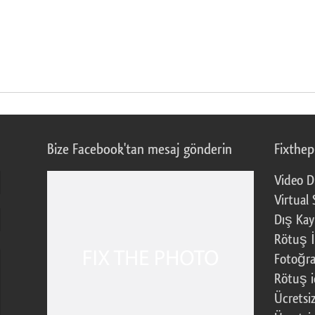
Bize Facebook'tan mesaj gönderin
Fixthe
Video D
Virtual 
Dış Kay
Rötuş İ
Fotoğra
Rötuş i
Ücretsi