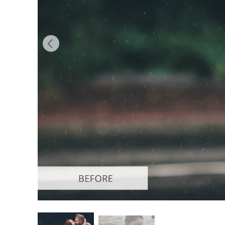
Ürün R