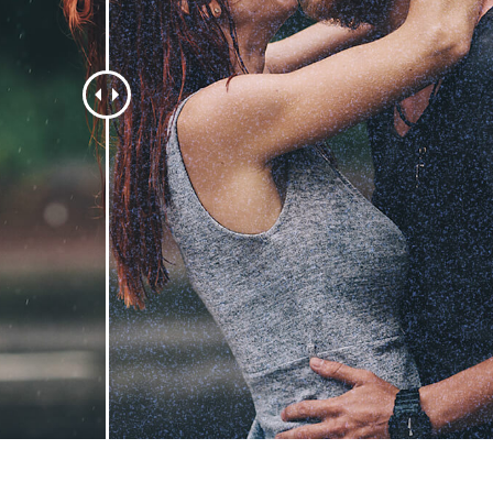
ötuş Hizmetleri
Mücevher Rötuş Hizmetleri
AI Eğitim Verileri