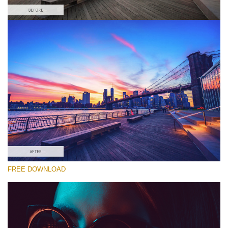
Lütfen seçin
Free Cities Skyline LUT #4
Premium Canon LUTs
Must-Have Collection (160 LUTs)
Entire Collection (260 LUTs)
Ücretsiz indirin
FREE DOWNLOAD