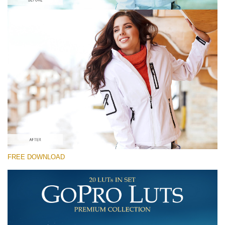
โปรดเลือก
Free Vintage LUT #7
Premium GoPro LUTs
Cinema Look Collection (80 LUTs)
Entire Collection (260 LUTs)
ดาวน์โหลดฟรี
FREE DOWNLOAD