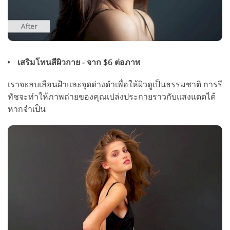
เสริมโทนสีผิวกาย - จาก $6 ต่อภาพ
เราจะลบเลือนฝ้าและจุดด่างดำเพื่อให้ผิวดูเป็นธรรมชาติ การรี
ทัชจะทำให้ภาพถ่ายของคุณเปล่งประกายราวกับแสงแดดได้
หากจำเป็น