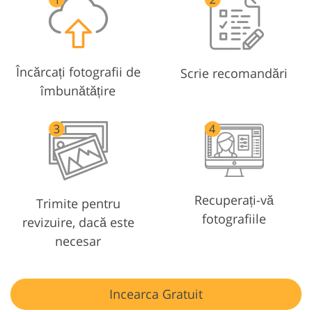
Încărcați fotografii de
Scrie recomandări
îmbunătățire
Recuperați-vă
Trimite pentru
fotografiile
revizuire, dacă este
necesar
Incearca Gratuit