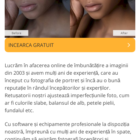
INCEARCA GRATUIT
Lucrăm în afacerea online de îmbunătățire a imaginii
din 2003 și avem mulți ani de experiență, care au
început cu fotografia de portret și încă au o bună
reputație în rândul începătorilor și experților.
Retușatorii noștri ajustează imperfecțiunile foto, cum
ar fi culorile slabe, balansul de alb, petele pielii,
fundalul etc.
Cu software și echipamente profesionale la dispoziția
noastră, împreună cu mulți ani de experiență în spate,
continuăm să asistăm fotografi începători și