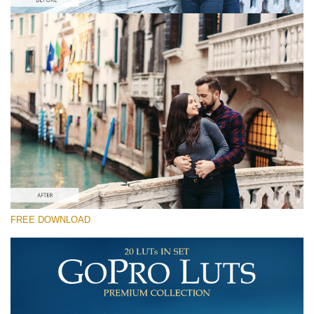
โปรดเลือก
Free Kodachrome LUT #7
Premium GoPro LUTs
Cinema Look Collection (80 LUTs)
Entire Collection (260 LUTs)
ดาวน์โหลดฟรี
FREE DOWNLOAD